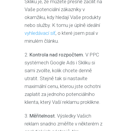
Skliku je, že můžete přesně zacílit na
Vaše potenciální zákazníky v
okamžiku, kdy hledají Vaše produkty
nebo služby. K tomu je úplně ideální
vyhledávací síť
, o které jsem psal v
minulém článku.
2.
Kontrola nad rozpočtem.
V PPC
systémech Google Ads i Skliku si
sami zvolíte, kolik chcete denně
utratit. Stejně tak si nastavíte
maximální cenu, kterou jste ochotni
zaplatit za jednoho potenciálního
klienta, který Vaší reklamu proklikne.
3.
Měřitelnost.
Výsledky Vašich
reklam snadno změříte v některém z